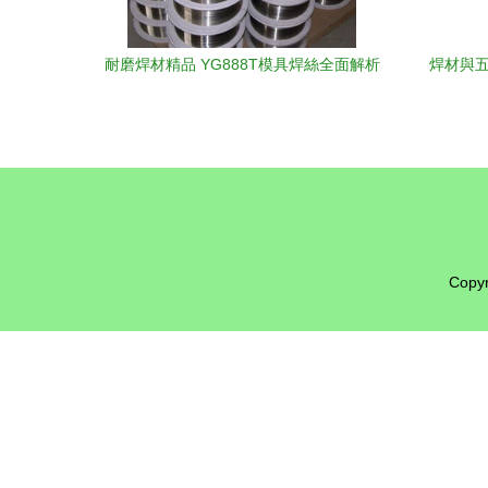
耐磨焊材精品 YG888T模具焊絲全面解析
焊材與五
Copyr