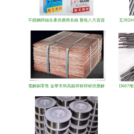
不銹鋼焊絲生產供應商名錄 聚焦八方資源
五河GH
網，鏈接五金機電產業
電解銅零售 金華市和高銀焊材焊材供應解
D667
析