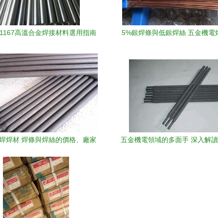
1167高溫合金焊接材料選用指南
5%銀焊條與低銀焊絲 五金機電
的高性價比選擇
堆焊焊材 焊條與焊絲的價格、廠家
五金機電領域的多面手 深入解讀
及圖片指南
焊條