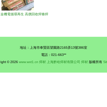
金機電循環再生 高價回收焊條焊
絲，共創綠色工業未來
地址：上海市奉賢區望園路2165弄13號386室
電話：021-663**
ight © 2026
www.wxt1.cn
焊材
上海黔哈焊材有限公司
焊材
版權所有
Si