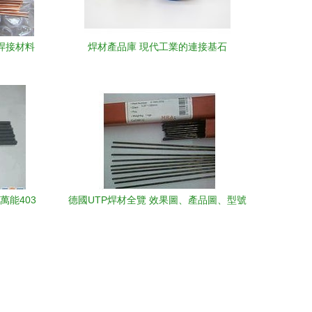
焊接材料
焊材產品庫 現代工業的連接基石
萬能403
德國UTP焊材全覽 效果圖、產品圖、型號
圖與工程圖在中國五金機電領域的應用