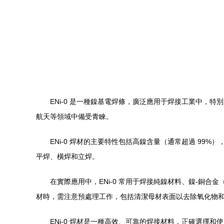
ENi-0 是一種鎳基電焊條，廣泛應用于焊接工業中
航天等領域中備受青睞。
ENi-0 焊材的主要特性包括高鎳含量（通常超過 9
平焊、橫焊和立焊。
在實際應用中，ENi-0 常用于焊接純鎳材料、鎳-銅合
材時，需注意預處理工作，包括清潔母材表面以去除氧化物
ENi-0 焊材是一種高效、可靠的焊接材料，正確選擇