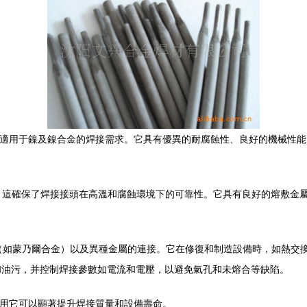
，特別適用于鎳及鎳合金的焊接需求。它具有優異的耐腐蝕性、良好的機械性
9%），這確保了焊接接頭在高溫和腐蝕環境下的可靠性。它具有良好的熔敷
金（如蒙乃爾合金）以及異種金屬的連接。它在修復和制造設備時，如熱交換器
和油污，并控制焊接參數如電流和電壓，以避免氣孔和未熔合等缺陷。
和使用它可以顯著提升焊接質量和設備壽命。